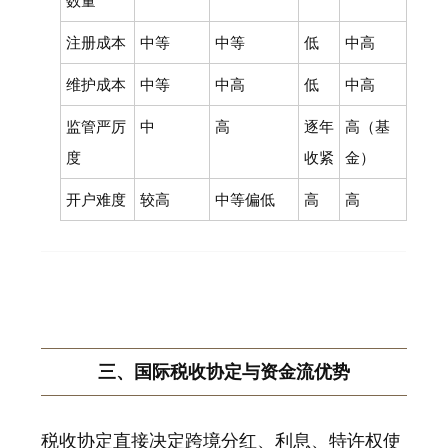
数量
注册成本
中等
中等
低
中高
维护成本
中等
中高
低
中高
监管严厉
中
高
逐年
高（基
度
收紧
金）
开户难度
较高
中等偏低
高
高
三、国际税收协定与资金流优势
税收协定直接决定跨境分红、利息、特许权使