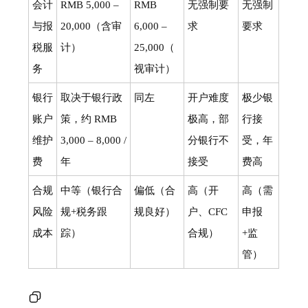
会计
RMB 5,000 –
RMB
无强制要
无强制
与报
20,000（含审
6,000 –
求
要求
税服
计）
25,000（
务
视审计）
银行
取决于银行政
同左
开户难度
极少银
账户
策，约 RMB
极高，部
行接
维护
3,000 – 8,000 /
分银行不
受，年
费
年
接受
费高
合规
中等（银行合
偏低（合
高（开
高（需
风险
规+税务跟
规良好）
户、CFC
申报
成本
踪）
合规）
+监
管）