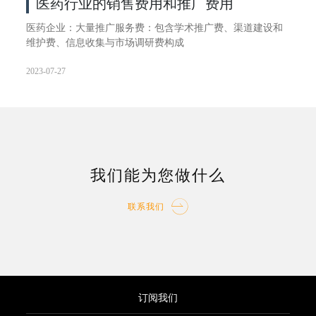
医药行业的销售费用和推广费用
高管，会计师事务所，律师事务所以及证券公司，基金管理
公司以及咨询公司等都可能会纳入细节监管的范围，可能会
医药企业：大量推广服务费：包含学术推广费、渠道建设和
更关注其细节问题的处理，合规经营等。但这只是小编这段
维护费、信息收集与市场调研费构成
时间下来的一个感受，大家也可以感受一下这份警示函的一
些具体字眼。
2023-07-27
我们能为您做什么
联系我们
订阅我们