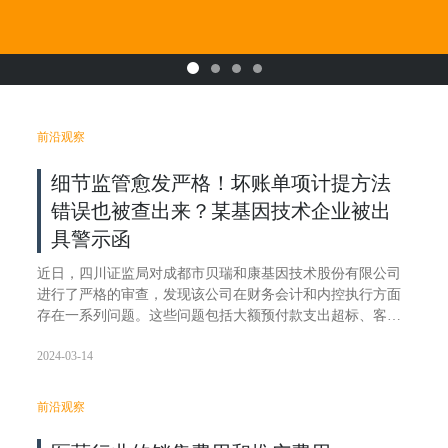
前沿观察
细节监管愈发严格！坏账单项计提方法
错误也被查出来？某基因技术企业被出
具警示函
近日，四川证监局对成都市贝瑞和康基因技术股份有限公司
进行了严格的审查，发现该公司在财务会计和内控执行方面
存在一系列问题。这些问题包括大额预付款支出超标、客户
合同管理不善、对外投资决策过程缺乏透明度，以及会计核
2024-03-14
算方法错误导致的财务信息披露错误等。
就小编最近对监管部门发布的一些警示函以及行政监管措施
的内容和问题点的分析来看，小编预测：之后，监管部门除
前沿观察
了更加严格以外，后续现场检查的力度以及细节程度都会加
大，同时，除却对于企业的监管力度加大之外，对于企业的