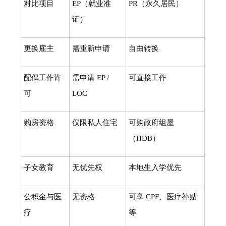
对比项目
EP（就业准
PR（永久居民）
证）
更换雇主
需重新申请
自由转换
配偶工作许
需申请 EP /
可直接工作
可
LOC
购房资格
仅限私人住宅
可购政府组屋
（HDB）
子女教育
无优先权
本地生入学优先
公积金与医
无资格
可享 CPF、医疗补贴
疗
等