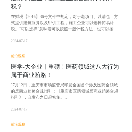
税？
在财税【2016】36号文件中规定，对于老项目、以清包工方
式提供建筑服务以及甲供工程，施工企业可以选择简易计
税。“可以选择”意味着可以按照一般计税方法，也可以按照
简易计税方法计税。
2024-07-17
前沿观察
医学-大企业丨重磅！医药领域这八大行为
属于商业贿赂！
"7月12日，重庆市市场监管局印发全国首个涉及医药全领域
的反商业贿赂合规指引；《重庆市医药领域反商业贿赂合规
指引》，自发布之日起实施。
2024-07-17
值得关注的是，文件对哪些行为是不合规，可以被认定商业
前沿观察
贿赂行为进行了明确，同时，还一一列出了商业贿赂面临的