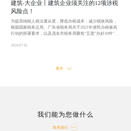
建筑-大企业丨建筑企业须关注的12项涉税
行政、民事、刑事责任。
风险点！
"
为提高纳税人税法遵从度，降低办税成本，减少税收风险，
根据国家税务总局、广东省税务局关于2021年便民办税春风
行动的部署要求，以及茂名市税务局聚焦“五度”办好10件“关
键实事”的工作安排，茂名市税务局针对本地税收管理隐患
2024-07-16
多、涉税风险大的重点行业，提供税收政策风险提示服务，
分别梳理其重要事项、典型事项的涉税风险点，通过广东省
电子税务局等多渠道向企业精准推送，提醒企业及时规避涉
税风险。现梳理推出了建筑业企业须关注的12项涉税风险
展开
点，具体如下：
我们能为您做什么
联系我们