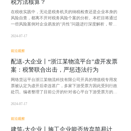
税方法核算？
在税收实践中，无论是税务机关的纳税检查还是企业本身的
风险自查，都离不开对税务风险个案的分析。本栏目将通过
一些风险案例对企业易发的“共性”问题进行深度解析，帮助
企业及时发现类似“症状”，并找出其内在“病因”，为企业提
2024-07-17
供一次税务“健康体检”。
前沿观察
配送-大企业丨“浙江某物流平台”虚开发票
案：税警联合出击，严惩违法行为
网络货运平台浙江某物流科技有限公司开具的增值税专用发
票被认定为虚开后牵连甚广，多家下游受票方因此受到行政
处罚。编者整理了目前公开的针对省心平台下游受票方的稽
查案例，目前对于在“无车承运模式”下，下游物流公司以支
2024-07-17
付开票“服务费”方式取得发票的行为，多数被税务机关认定
为进行虚假的纳税申报造成少缴增值税、城市维护建设税，
构成偷税，并对增值税及附加税费要求补缴并处罚款。
前沿观察
建筑-大企业丨施工企业能否放弃简易计